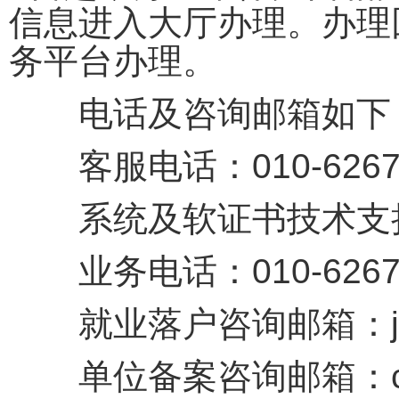
信息进入大厅办理。办理
务平台办理。
电话及咨询邮箱如下
客服电话：010-62677
系统及软证书技术支持：01
业务电话：010-62677
就业落户咨询邮箱：jylh@
单位备案咨询邮箱：caappli