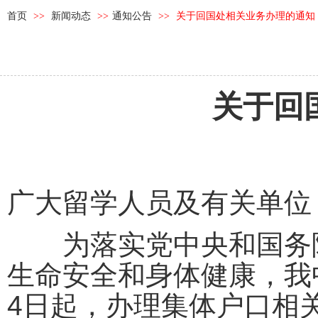
首页
>>
新闻动态
>>
通知公告
>>
关于回国处相关业务办理的通知
关于回
广大留学人员及有关单位
为落实党中央和国务院
生命安全和身体健康，我中
4日起，办理集体户口相