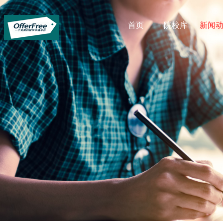
首页
院校库
新闻