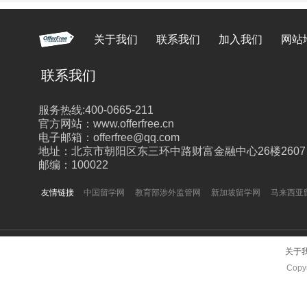
关于我们
联系我们
加入我们
网站
联系我们
服务热线:400-0665-211
官方网站：www.offerfree.cn
电子邮箱：offerfree@qq.com
地址：北京市朝阳区东三环中路财富金融中心26楼2607
邮编：100022
友情链接
中国留学网
教育部涉外监管网
新加坡留学网
马来西亚
关于
Copyr