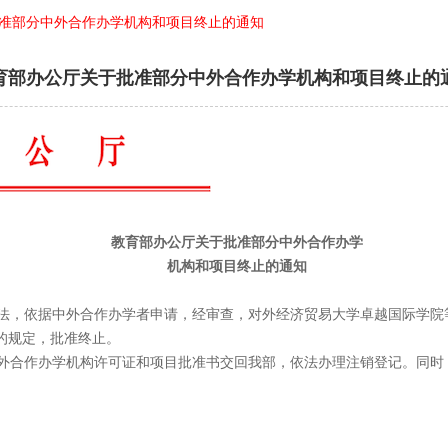
准部分中外合作办学机构和项目终止的通知
育部办公厅关于批准部分中外合作办学机构和项目终止的
教育部办公厅关于批准部分中外合作办学
机构和项目终止的通知
法，依据中外合作办学者申请，经审查，对外经济贸易大学卓越国际学院
的规定，批准终止。
将中外合作办学机构许可证和项目批准书交回我部，依法办理注销登记。同