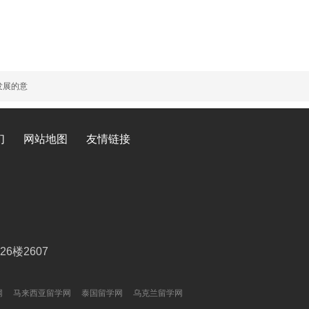
发展的意
们
网站地图
友情链接
楼2607
网
马来西亚留学网
泰国留学网
乌克兰留学网