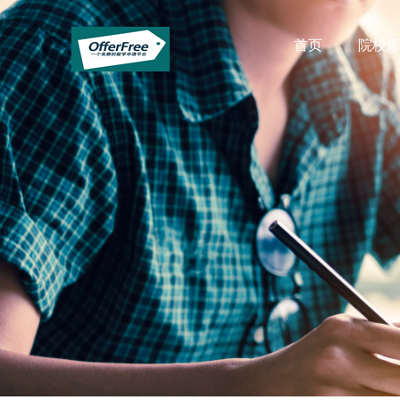
首页
院校