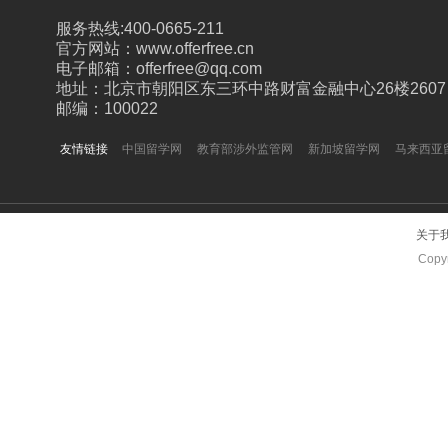
服务热线:400-0665-211
官方网站：www.offerfree.cn
电子邮箱：offerfree@qq.com
地址：北京市朝阳区东三环中路财富金融中心26楼2607
邮编：100022
友情链接
中国留学网
教育部涉外监管网
新加坡留学网
马来西亚
关于
Copyr