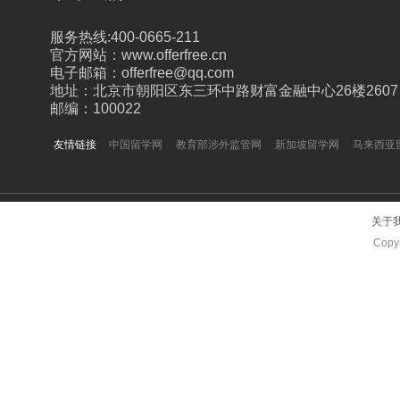
服务热线:400-0665-211
官方网站：www.offerfree.cn
电子邮箱：offerfree@qq.com
地址：北京市朝阳区东三环中路财富金融中心26楼2607
邮编：100022
友情链接
中国留学网
教育部涉外监管网
新加坡留学网
马来西亚
关于
Copyr