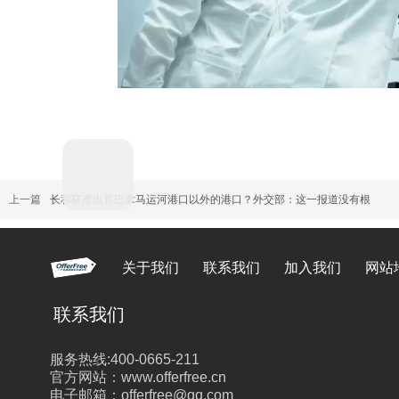
播
上一篇
长和获准出售巴拿马运河港口以外的港口？外交部：这一报道没有根
放
关于我们
联系我们
加入我们
网站
联系我们
视
服务热线:400-0665-211
官方网站：www.offerfree.cn
频
电子邮箱：offerfree@qq.com