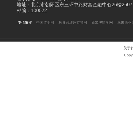
地址：北京市朝阳区东三环中路财富金融中心26楼2607
邮编：100022
友情链接
中国留学网
教育部涉外监管网
新加坡留学网
马来西亚
关于
Copyr