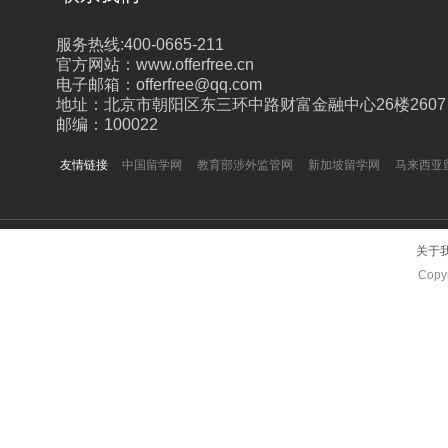
服务热线:400-0665-211
官方网站：www.offerfree.cn
电子邮箱：offerfree@qq.com
地址：北京市朝阳区东三环中路财富金融中心26楼2607
邮编：100022
友情链接
中国留学网
教育部涉外监管网
新加坡留学网
马来西亚
关于
Copyr