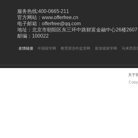
服务热线:400-0665-211
官方网站：www.offerfree.cn
电子邮箱：offerfree@qq.com
地址：北京市朝阳区东三环中路财富金融中心26楼2607
邮编：100022
友情链接
中国留学网
教育部涉外监管网
新加坡留学网
马来西亚
关于
Copyr