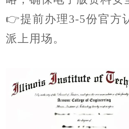
👉提前办理3-5份官
派上用场。