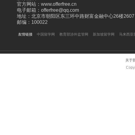
官方网站：www.offerfree.cn
电子邮箱：offerfree@qq.com
地址：北京市朝阳区东三环中路财富金融中心26楼2607
邮编：100022
友情链接
中国留学网
教育部涉外监管网
新加坡留学网
马来西亚
关于
Copyr