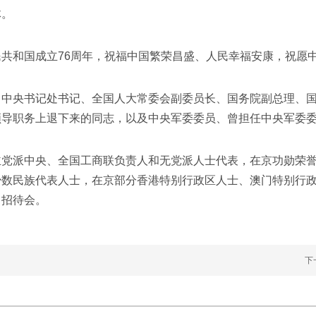
体。
和国成立76周年，祝福中国繁荣昌盛、人民幸福安康，祝愿中
央书记处书记、全国人大常委会副委员长、国务院副总理、国
领导职务上退下来的同志，以及中央军委委员、曾担任中央军委
派中央、全国工商联负责人和无党派人士代表，在京功勋荣誉
少数民族代表人士，在京部分香港特别行政区人士、澳门特别行
席了招待会。
下