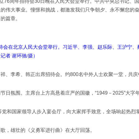
76周年招待会30日晚在人民大会堂举行。中共中央总书记、
人的伟大事业。憧憬和挑战，都激发我们只争朝夕、永不懈怠的
丽的篇章。
待会在北京人民大会堂举行。习近平、李强、赵乐际、王沪宁、
者 谢环驰/摄）
、李希、韩正出席招待会。约800名中外人士欢聚一堂，共庆
氛围。主席台上方高悬着庄严的国徽，“1949－2025”大字
等党和国家领导人步入宴会厅，向大家挥手致意，全场响起热烈
歌，雄壮的《义勇军进行曲》在大厅回荡。